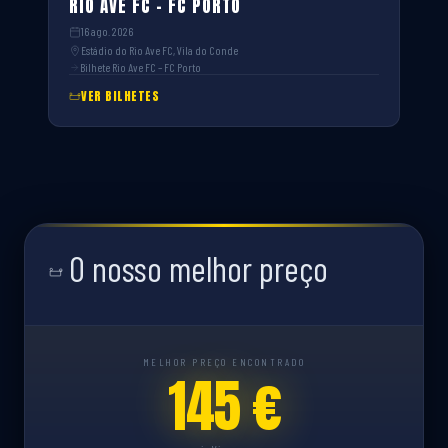
RIO AVE FC – FC PORTO
16 ago. 2026
Estádio do Rio Ave FC, Vila do Conde
Bilhete Rio Ave FC – FC Porto
VER BILHETES
O nosso melhor preço
MELHOR PREÇO ENCONTRADO
145 €