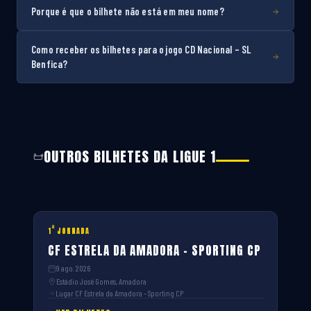
Porque é que o bilhete não está em meu nome?
Como receber os bilhetes para o jogo CD Nacional – SL
Benfica?
OUTROS BILHETES DA LIGUE 1
ª
1
JORNADA
CF ESTRELA DA AMADORA – SPORTING CP
9 ago. 2026
Estádio José Gomes, Amadora
Lugar CF Estrela da Amadora – Sporting CP