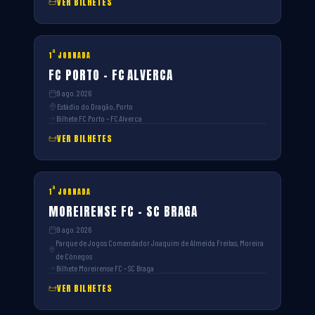
VER BILHETES
ª
1
JORNADA
FC PORTO – FC ALVERCA
9 ago. 2026
Estádio do Dragão, Porto
Bilhete FC Porto – FC Alverca
VER BILHETES
ª
1
JORNADA
MOREIRENSE FC – SC BRAGA
9 ago. 2026
Parque de Jogos Comendador Joaquim de Almeida Freitas, Moreira
de Cónegos
Bilhete Moreirense FC – SC Braga
VER BILHETES