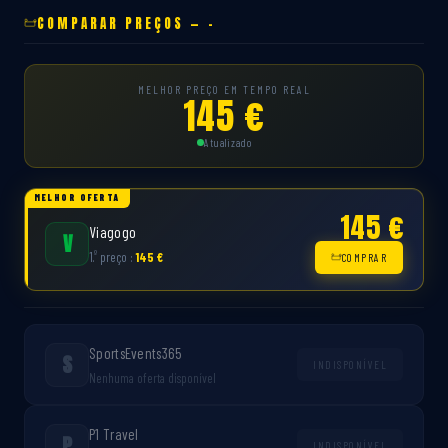
COMPARAR PREÇOS — -
MELHOR PREÇO EM TEMPO REAL
145 €
Atualizado
MELHOR OFERTA
145 €
Viagogo
V
º
1.
preço :
145 €
COMPRAR
SportsEvents365
S
INDISPONÍVEL
Nenhuma oferta disponível
P1 Travel
P
INDISPONÍVEL