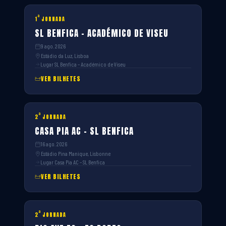
ª
1
JORNADA
SL BENFICA – ACADÉMICO DE VISEU
9 ago. 2026
Estádio da Luz, Lisboa
Lugar SL Benfica – Académico de Viseu
VER BILHETES
ª
2
JORNADA
CASA PIA AC – SL BENFICA
16 ago. 2026
Estádio Pina Manique, Lisbonne
Lugar Casa Pia AC – SL Benfica
VER BILHETES
ª
2
JORNADA