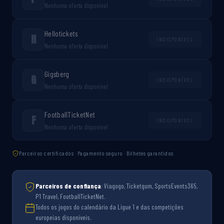
Nenhuma oferta disponível
Hellotickets
H
INDISPONÍVEL
Nenhuma oferta disponível
Gigsberg
G
INDISPONÍVEL
Nenhuma oferta disponível
FootballTicketNet
F
INDISPONÍVEL
Nenhuma oferta disponível
Parceiros certificados · Pagamento seguro · Bilhetes garantidos
Parceiros de confiança
: Viagogo, Ticketgum, SportsEvents365,
P1 Travel, FootballTicketNet.
Todos os jogos do calendário da Ligue 1 e das competições
europeias disponíveis.