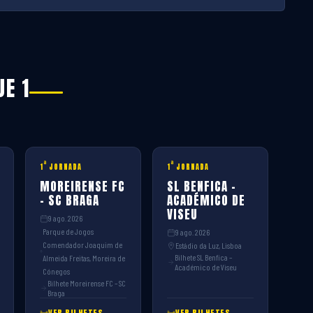
UE 1
ª
ª
1
JORNADA
1
JORNADA
MOREIRENSE FC
SL BENFICA –
– SC BRAGA
ACADÉMICO DE
VISEU
9 ago. 2026
Parque de Jogos
9 ago. 2026
Comendador Joaquim de
Estádio da Luz, Lisboa
Bilhete SL Benfica –
Almeida Freitas, Moreira de
Académico de Viseu
Cónegos
Bilhete Moreirense FC – SC
Braga