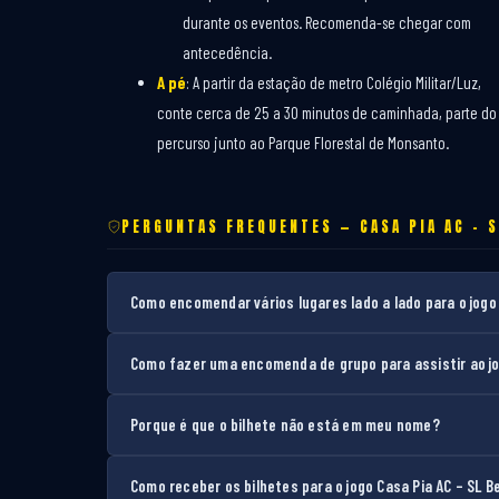
durante os eventos. Recomenda-se chegar com
antecedência.
A pé
: A partir da estação de metro Colégio Militar/Luz,
conte cerca de 25 a 30 minutos de caminhada, parte do
percurso junto ao Parque Florestal de Monsanto.
PERGUNTAS FREQUENTES — CASA PIA AC – S
Como encomendar vários lugares lado a lado para o jogo
Como fazer uma encomenda de grupo para assistir ao jo
Porque é que o bilhete não está em meu nome?
Como receber os bilhetes para o jogo Casa Pia AC – SL B