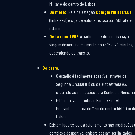
Militar e do centro de Lisboa.
De metro
: Saia na estação
Colégio Militar/Luz
(linha azul) e siga de autocarro, táxi ou TVDE até ao
estádio.
De táxi ou TVDE
: A partir do centro de Lisboa, a
viagem demora normalmente entre 15 e 20 minutos,
dependendo do trânsito.
De carro
:
O estádio é facilmente acessível através da
Segunda Circular (E1) ou da autoestrada A5,
seguindo as indicações para Benfica e Monsant
Está localizado junto ao Parque Florestal de
Monsanto, a cerca de 7 km do centro histórico d
Lisboa.
Existem lugares de estacionamento nas imediações 
complexo desportivo, embora possam ser limitados