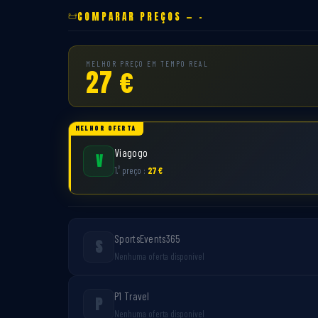
COMPARAR PREÇOS — -
MELHOR PREÇO EM TEMPO REAL
27 €
MELHOR OFERTA
Viagogo
V
º
1.
preço :
27 €
SportsEvents365
S
Nenhuma oferta disponível
P1 Travel
P
Nenhuma oferta disponível