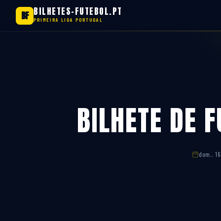
BILHETES-FUTEBOL.PT
BF
PRIMEIRA LIGA PORTUGAL
Saltar
para
o
conteúdo
BILHETE DE F
dom.. 16