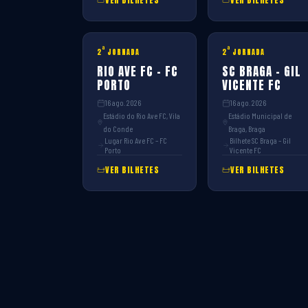
VER BILHETES
VER BILHETES
ª
ª
2
JORNADA
2
JORNADA
RIO AVE FC – FC
SC BRAGA – GIL
PORTO
VICENTE FC
16 ago. 2026
16 ago. 2026
Estádio do Rio Ave FC, Vila
Estádio Municipal de
do Conde
Braga, Braga
Lugar Rio Ave FC – FC
Bilhete SC Braga – Gil
Porto
Vicente FC
VER BILHETES
VER BILHETES