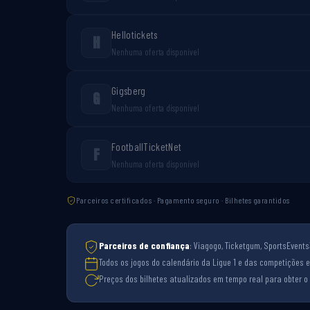
Hellotickets
H
Nenhuma oferta disponível
Gigsberg
G
Nenhuma oferta disponível
FootballTicketNet
F
Nenhuma oferta disponível
Parceiros certificados · Pagamento seguro · Bilhetes garantidos
Parceiros de confiança
: Viagogo, Ticketgum, SportsEvents3
Todos os jogos do calendário da Ligue 1 e das competições e
Preços dos bilhetes atualizados em tempo real para obter o 