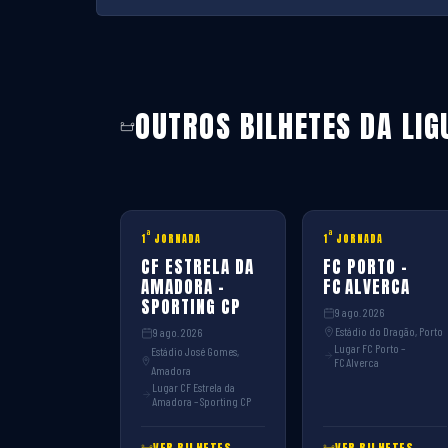
OUTROS BILHETES DA LIG
ª
ª
1
JORNADA
1
JORNADA
CF ESTRELA DA
FC PORTO –
AMADORA –
FC ALVERCA
SPORTING CP
9 ago. 2026
Estádio do Dragão, Porto
9 ago. 2026
Lugar FC Porto –
Estádio José Gomes,
FC Alverca
Amadora
Lugar CF Estrela da
Amadora – Sporting CP