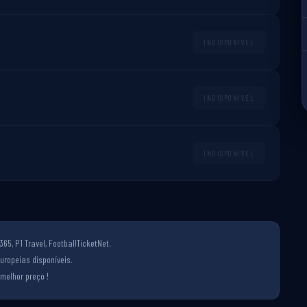
INDISPONÍVEL
INDISPONÍVEL
INDISPONÍVEL
65, P1 Travel, FootballTicketNet.
uropeias disponíveis.
melhor preço !