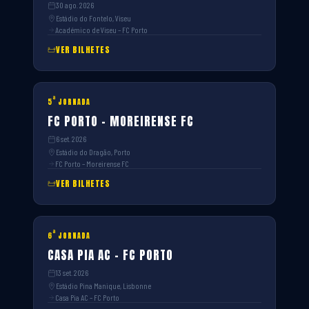
30 ago. 2026
Estádio do Fontelo, Viseu
Académico de Viseu – FC Porto
VER BILHETES
ª
5
JORNADA
FC PORTO – MOREIRENSE FC
6 set. 2026
Estádio do Dragão, Porto
FC Porto – Moreirense FC
VER BILHETES
ª
6
JORNADA
CASA PIA AC – FC PORTO
13 set. 2026
Estádio Pina Manique, Lisbonne
Casa Pia AC – FC Porto