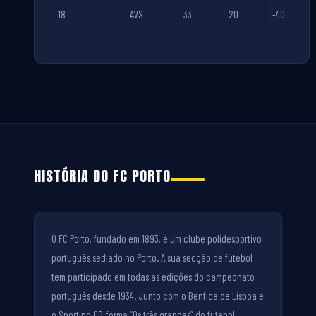
18
AVS
33
20
-40
HISTÓRIA DO FC PORTO
O FC Porto, fundado em 1893, é um clube polidesportivo
português sediado no Porto. A sua secção de futebol
tem participado em todas as edições do campeonato
português desde 1934. Junto com o Benfica de Lisboa e
o Sporting CP, forma “Os três grandes” do futebol