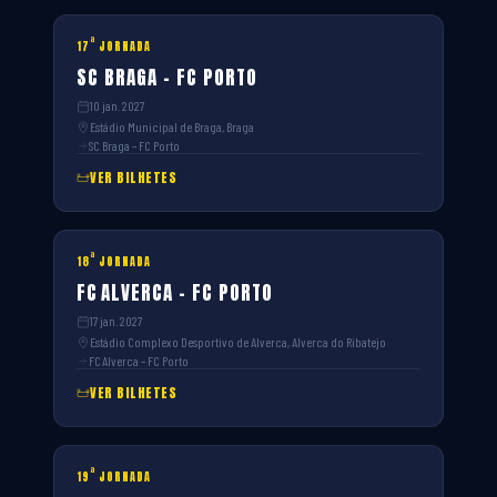
ª
17
JORNADA
SC BRAGA – FC PORTO
10 jan. 2027
Estádio Municipal de Braga, Braga
SC Braga – FC Porto
VER BILHETES
ª
18
JORNADA
FC ALVERCA – FC PORTO
17 jan. 2027
Estádio Complexo Desportivo de Alverca, Alverca do Ribatejo
FC Alverca – FC Porto
VER BILHETES
ª
19
JORNADA