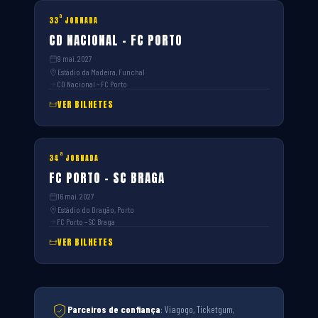
ª
33
JORNADA
CD NACIONAL – FC PORTO
9 mai. 2027
Estádio da Madeira, Funchal
CD Nacional – FC Porto
VER BILHETES
ª
34
JORNADA
FC PORTO – SC BRAGA
16 mai. 2027
Estádio do Dragão, Porto
FC Porto – SC Braga
VER BILHETES
Parceiros de confiança
: Viagogo, Ticketgum,