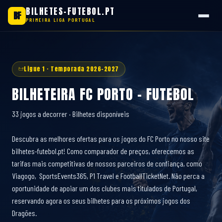
BILHETES-FUTEBOL.PT
BF
PRIMEIRA LIGA PORTUGAL
Saltar
para
o
Ligue 1 · Temporada 2026-2027
conteúdo
BILHETEIRA FC PORTO - FUTEBOL
33 jogos a decorrer · Bilhetes disponíveis
Descubra as melhores ofertas para os jogos do FC Porto no nosso site
bilhetes-futebol.pt! Como comparador de preços, oferecemos as
tarifas mais competitivas de nossos parceiros de confiança, como
Viagogo, SportsEvents365, P1 Travel e FootballTicketNet. Não perca a
oportunidade de apoiar um dos clubes mais titulados de Portugal,
reservando agora os seus bilhetes para os próximos jogos dos
Dragões.