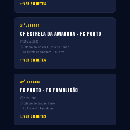
VER BILHETES
ª
31
JORNADA
CF ESTRELA DA AMADORA – FC PORTO
25 abr. 2027
Estádio do Rio Ave FC, Vila do Conde
CF Estrela da Amadora – FC Porto
VER BILHETES
ª
32
JORNADA
FC PORTO – FC FAMALICÃO
2 mai. 2027
Estádio do Dragão, Porto
FC Porto – FC Famalicão
VER BILHETES