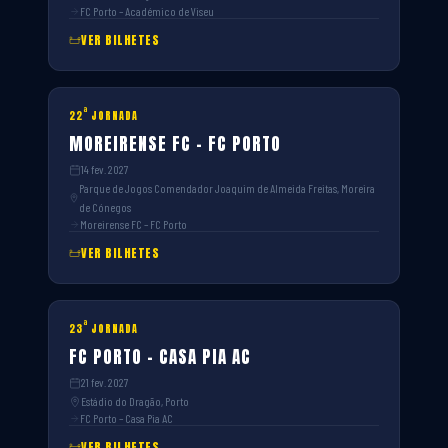
FC Porto – Académico de Viseu
VER BILHETES
ª
22
JORNADA
MOREIRENSE FC – FC PORTO
14 fev. 2027
Parque de Jogos Comendador Joaquim de Almeida Freitas, Moreira
de Cónegos
Moreirense FC – FC Porto
VER BILHETES
ª
23
JORNADA
FC PORTO – CASA PIA AC
21 fev. 2027
Estádio do Dragão, Porto
FC Porto – Casa Pia AC
VER BILHETES