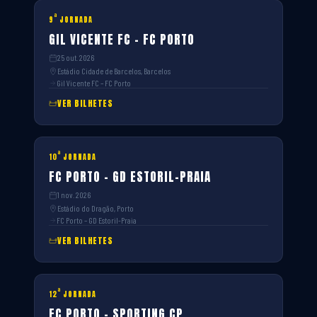
ª
9
JORNADA
GIL VICENTE FC – FC PORTO
25 out. 2026
Estádio Cidade de Barcelos, Barcelos
Gil Vicente FC – FC Porto
VER BILHETES
ª
10
JORNADA
FC PORTO – GD ESTORIL-PRAIA
1 nov. 2026
Estádio do Dragão, Porto
FC Porto – GD Estoril-Praia
VER BILHETES
ª
12
JORNADA
FC PORTO – SPORTING CP