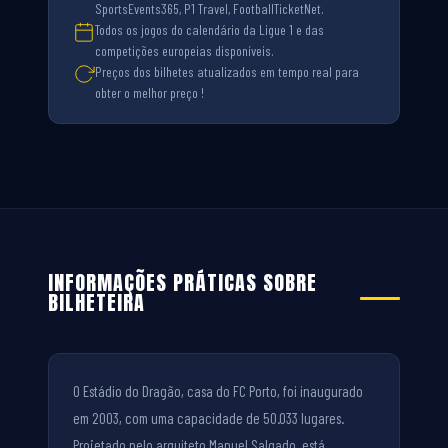
SportsEvents365, P1 Travel, FootballTicketNet.
Todos os jogos do calendário da Ligue 1 e das
competições europeias disponíveis.
Preços dos bilhetes atualizados em tempo real para
obter o melhor preço !
INFORMAÇÕES PRÁTICAS SOBRE
BILHETEIRA
O Estádio do Dragão, casa do FC Porto, foi inaugurado
em 2003, com uma capacidade de 50.033 lugares.
Projetado pelo arquiteto Manuel Salgado, está