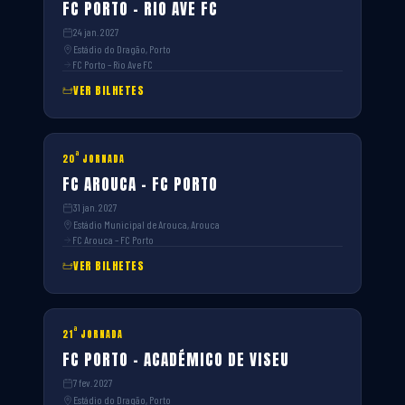
FC PORTO – RIO AVE FC
24 jan. 2027
Estádio do Dragão, Porto
FC Porto – Rio Ave FC
VER BILHETES
ª
20
JORNADA
FC AROUCA – FC PORTO
31 jan. 2027
Estádio Municipal de Arouca, Arouca
FC Arouca – FC Porto
VER BILHETES
ª
21
JORNADA
FC PORTO – ACADÉMICO DE VISEU
7 fev. 2027
Estádio do Dragão, Porto