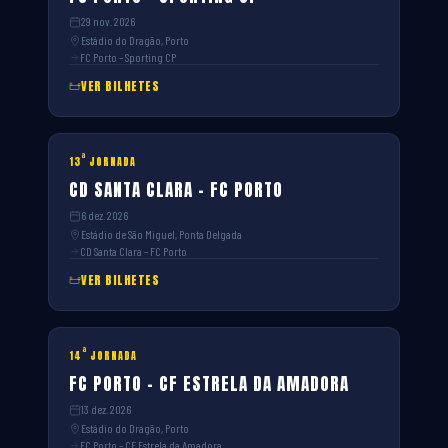
29 nov. 2026
Estádio do Dragão, Porto
FC Porto – Sporting CP
VER BILHETES
ª
13
JORNADA
CD SANTA CLARA – FC PORTO
6 dez. 2026
Estádio de São Miguel, Ponta Delgada
CD Santa Clara – FC Porto
VER BILHETES
ª
14
JORNADA
FC PORTO – CF ESTRELA DA AMADORA
13 dez. 2026
Estádio do Dragão, Porto
FC Porto – CF Estrela da Amadora