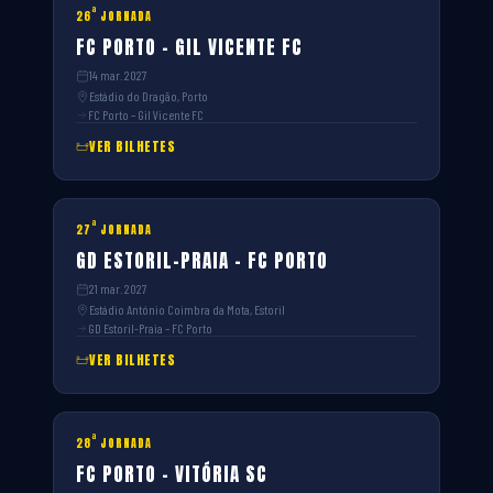
ª
26
JORNADA
FC PORTO – GIL VICENTE FC
14 mar. 2027
Estádio do Dragão, Porto
FC Porto – Gil Vicente FC
VER BILHETES
ª
27
JORNADA
GD ESTORIL-PRAIA – FC PORTO
21 mar. 2027
Estádio António Coimbra da Mota, Estoril
GD Estoril-Praia – FC Porto
VER BILHETES
ª
28
JORNADA
FC PORTO – VITÓRIA SC