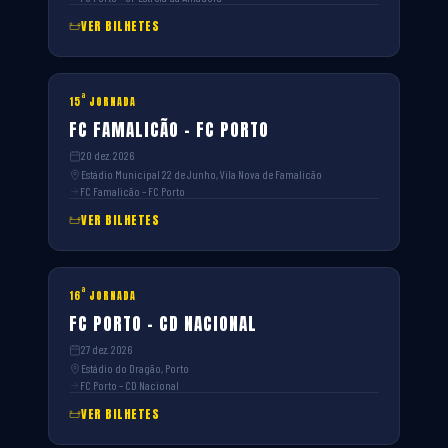
VER BILHETES
ª
15
JORNADA
FC FAMALICÃO – FC PORTO
20 dez. 2026
Estádio Municipal 22 de Junho, Vila Nova de Famalicão
FC Famalicão – FC Porto
VER BILHETES
ª
16
JORNADA
FC PORTO – CD NACIONAL
27 dez. 2026
Estádio do Dragão, Porto
FC Porto – CD Nacional
VER BILHETES