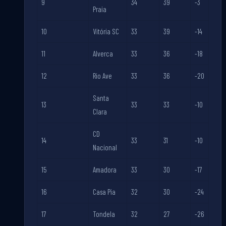
9
34
39
-3
Praia
10
Vitória SC
33
39
-14
11
Alverca
33
36
-18
12
Rio Ave
33
36
-20
Santa
13
33
33
-10
Clara
CD
14
33
31
-10
Nacional
15
Amadora
33
30
-17
16
Casa Pia
32
30
-24
17
Tondela
32
27
-26