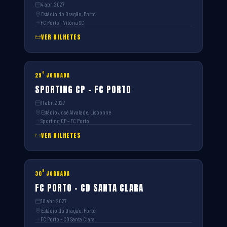
4 abr. 2027
Estádio do Dragão, Porto
FC Porto – Vitória SC
VER BILHETES
ª
29
JORNADA
SPORTING CP – FC PORTO
11 abr. 2027
Estádio José Alvalade, Lisbonne
Sporting CP – FC Porto
VER BILHETES
ª
30
JORNADA
FC PORTO – CD SANTA CLARA
18 abr. 2027
Estádio do Dragão, Porto
FC Porto – CD Santa Clara