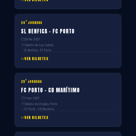
ª
24
JORNADA
SL BENFICA – FC PORTO
28 fev. 2027
Estádio da Luz, Lisboa
SL Benfica – FC Porto
VER BILHETES
ª
25
JORNADA
FC PORTO – CD MARÍTIMO
7 mar. 2027
Estádio do Dragão, Porto
FC Porto – CD Marítimo
VER BILHETES