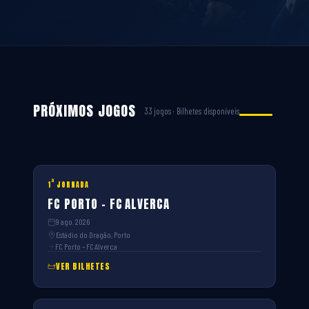
PRÓXIMOS JOGOS
33 jogos · Bilhetes disponíveis
ª
1
JORNADA
FC PORTO – FC ALVERCA
9 ago. 2026
Estádio do Dragão, Porto
FC Porto – FC Alverca
VER BILHETES