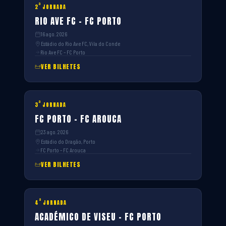
ª
2
JORNADA
RIO AVE FC – FC PORTO
16 ago. 2026
Estádio do Rio Ave FC, Vila do Conde
Rio Ave FC – FC Porto
VER BILHETES
ª
3
JORNADA
FC PORTO – FC AROUCA
23 ago. 2026
Estádio do Dragão, Porto
FC Porto – FC Arouca
VER BILHETES
ª
4
JORNADA
ACADÉMICO DE VISEU – FC PORTO