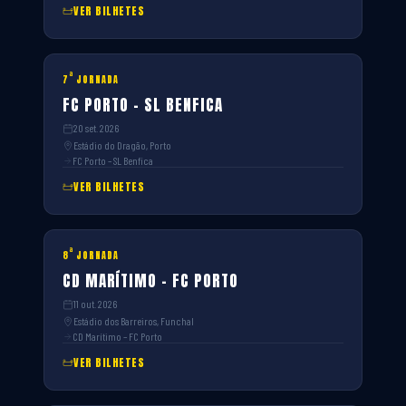
VER BILHETES
ª
7
JORNADA
FC PORTO – SL BENFICA
20 set. 2026
Estádio do Dragão, Porto
FC Porto – SL Benfica
VER BILHETES
ª
8
JORNADA
CD MARÍTIMO – FC PORTO
11 out. 2026
Estádio dos Barreiros, Funchal
CD Marítimo – FC Porto
VER BILHETES