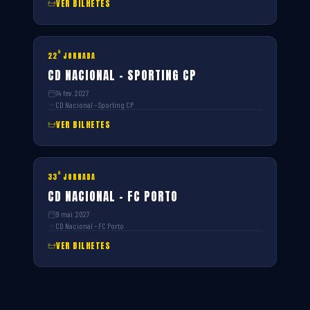
VER BILHETES
ª
22
JORNADA
CD NACIONAL – SPORTING CP
14 fev. 2027
CD Nacional – Sporting CP
VER BILHETES
ª
33
JORNADA
CD NACIONAL – FC PORTO
9 mai. 2027
CD Nacional – FC Porto
VER BILHETES