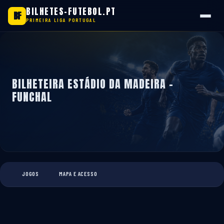
BILHETES-FUTEBOL.PT
BF
PRIMEIRA LIGA PORTUGAL
Saltar
para
o
conteúdo
BILHETEIRA ESTÁDIO DA MADEIRA -
FUNCHAL
JOGOS
MAPA E ACESSO