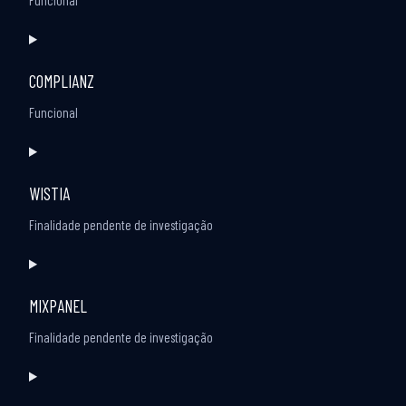
Funcional
Consent
to
COMPLIANZ
service
wordpress
Funcional
Consent
to
WISTIA
service
complianz
Finalidade pendente de investigação
Consent
to
MIXPANEL
service
wistia
Finalidade pendente de investigação
Consent
to