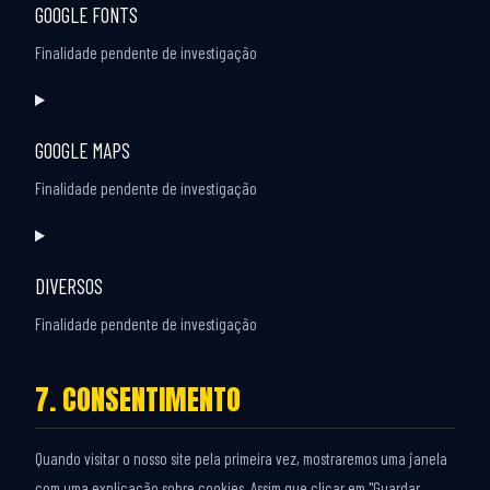
GOOGLE FONTS
service
mixpanel
Finalidade pendente de investigação
Consent
to
GOOGLE MAPS
service
google-
Finalidade pendente de investigação
fonts
Consent
to
DIVERSOS
service
google-
Finalidade pendente de investigação
maps
Consent
7. CONSENTIMENTO
to
service
diversos
Quando visitar o nosso site pela primeira vez, mostraremos uma janela
com uma explicação sobre cookies. Assim que clicar em "Guardar