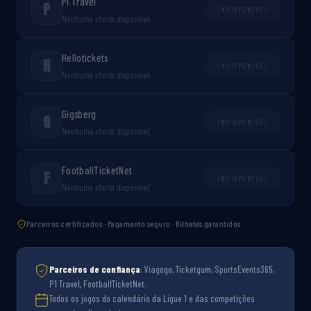
P1 Travel
P
INDISPONÍVEL
Nenhuma oferta disponível
Hellotickets
H
INDISPONÍVEL
Nenhuma oferta disponível
Gigsberg
G
INDISPONÍVEL
Nenhuma oferta disponível
FootballTicketNet
F
INDISPONÍVEL
Nenhuma oferta disponível
Parceiros certificados · Pagamento seguro · Bilhetes garantidos
Parceiros de confiança
: Viagogo, Ticketgum, SportsEvents365,
P1 Travel, FootballTicketNet.
Todos os jogos do calendário da Ligue 1 e das competições