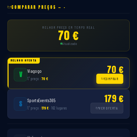
COMPARAR PREÇOS — -
MELHOR PREÇO EM TEMPO REAL
70 €
Atualizado
MELHOR OFERTA
70 €
Viagogo
V
º
1.
preço :
70 €
COMPRAR
179 €
SportsEvents365
S
º
1.
preço :
179 €
· 162 lugares
VER OFERTA