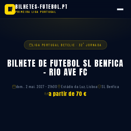
BILHETES-FUTEBOL.PT
BF
PRIMEIRA LIGA PORTUGAL
Saltar
para
o
conteúdo
ª
LIGA PORTUGAL BETCLIC · 32
JORNADA
BILHETE DE FUTEBOL SL BENFICA
– RIO AVE FC
dom.. 2 mai. 2027 - 21h00
Estádio da Luz, Lisboa
SL Benfica
a partir de 70 €