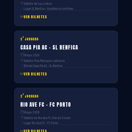
Estádio da Luz, Lisboa
Lugar SL Benfica – Académico de Viseu
VER BILHETES
ª
2
JORNADA
CASA PIA AC – SL BENFICA
16 ago. 2026
Estádio Pina Manique, Lisbonne
Bilhete Casa Pia AC – SL Benfica
VER BILHETES
ª
2
JORNADA
RIO AVE FC – FC PORTO
16 ago. 2026
Estádio do Rio Ave FC, Vila do Conde
Lugar Rio Ave FC – FC Porto
VER BILHETES