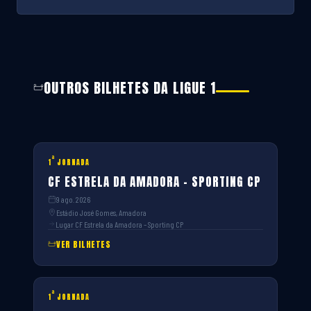
OUTROS BILHETES DA LIGUE 1
ª
1
JORNADA
CF ESTRELA DA AMADORA – SPORTING CP
9 ago. 2026
Estádio José Gomes, Amadora
Lugar CF Estrela da Amadora – Sporting CP
VER BILHETES
ª
1
JORNADA