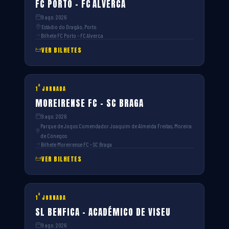
FC PORTO – FC ALVERCA
9 ago. 2026
Estádio do Dragão, Porto
Bilhete FC Porto – FC Alverca
VER BILHETES
ª
1
JORNADA
MOREIRENSE FC – SC BRAGA
9 ago. 2026
Parque de Jogos Comendador Joaquim de Almeida Freitas, Moreira
de Cónegos
Bilhete Moreirense FC – SC Braga
VER BILHETES
ª
1
JORNADA
SL BENFICA – ACADÉMICO DE VISEU
9 ago. 2026