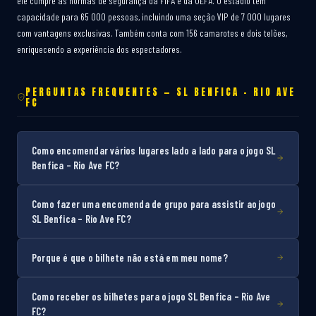
ele cumpre as normas de segurança da FIFA e da UEFA. O estádio tem
capacidade para 65 000 pessoas, incluindo uma seção VIP de 7 000 lugares
com vantagens exclusivas. Também conta com 156 camarotes e dois telões,
enriquecendo a experiência dos espectadores.
PERGUNTAS FREQUENTES — SL BENFICA – RIO AVE
FC
Como encomendar vários lugares lado a lado para o jogo SL
Benfica – Rio Ave FC?
Como fazer uma encomenda de grupo para assistir ao jogo
SL Benfica – Rio Ave FC?
Porque é que o bilhete não está em meu nome?
Como receber os bilhetes para o jogo SL Benfica – Rio Ave
FC?