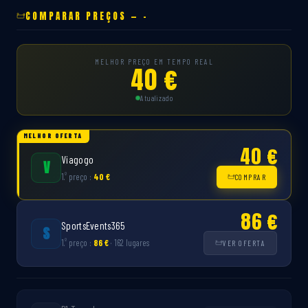
COMPARAR PREÇOS — -
MELHOR PREÇO EM TEMPO REAL
40 €
Atualizado
MELHOR OFERTA
40 €
Viagogo
V
º
1.
preço :
40 €
COMPRAR
86 €
SportsEvents365
S
º
1.
preço :
86 €
· 162 lugares
VER OFERTA