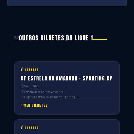
OUTROS BILHETES DA LIGUE 1
ª
1
JORNADA
CF ESTRELA DA AMADORA – SPORTING CP
9 ago. 2026
Estádio José Gomes, Amadora
Lugar CF Estrela da Amadora – Sporting CP
VER BILHETES
ª
1
JORNADA