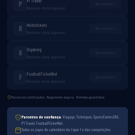
P1 Travel
P
INDISPONÍVEL
Nenhuma oferta disponível
Hellotickets
H
INDISPONÍVEL
Nenhuma oferta disponível
Gigsberg
G
INDISPONÍVEL
Nenhuma oferta disponível
FootballTicketNet
F
INDISPONÍVEL
Nenhuma oferta disponível
Parceiros certificados · Pagamento seguro · Bilhetes garantidos
Parceiros de confiança
: Viagogo, Ticketgum, SportsEvents365,
P1 Travel, FootballTicketNet.
Todos os jogos do calendário da Ligue 1 e das competições