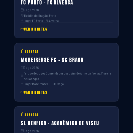
FC PORTO – FC ALVERCA
9 ago. 2026
Estádio do Dragão, Porto
Lugar FC Porto – FC Alverca
VER BILHETES
ª
1
JORNADA
MOREIRENSE FC – SC BRAGA
9 ago. 2026
Parque de Jogos Comendador Joaquim de Almeida Freitas, Moreira
de Cónegos
Lugar Moreirense FC – SC Braga
VER BILHETES
ª
1
JORNADA
SL BENFICA – ACADÉMICO DE VISEU
9 ago. 2026