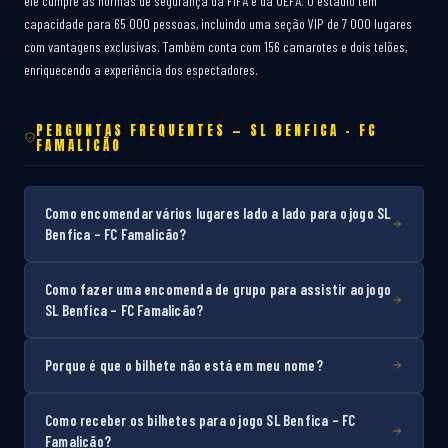
ele cumpre as normas de segurança da FIFA e da UEFA. O estádio tem
capacidade para 65 000 pessoas, incluindo uma seção VIP de 7 000 lugares
com vantagens exclusivas. Também conta com 156 camarotes e dois telões,
enriquecendo a experiência dos espectadores.
PERGUNTAS FREQUENTES — SL BENFICA – FC
FAMALICÃO
Como encomendar vários lugares lado a lado para o jogo SL
Benfica – FC Famalicão?
Como fazer uma encomenda de grupo para assistir ao jogo
SL Benfica – FC Famalicão?
Porque é que o bilhete não está em meu nome?
Como receber os bilhetes para o jogo SL Benfica – FC
Famalicão?