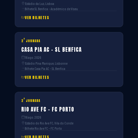
Estádio da Luz, Lisboa
Bilhete SL Benfica – Académico de Viseu
VER BILHETES
ª
2
JORNADA
CASA PIA AC – SL BENFICA
16 ago. 2026
Estádio Pina Manique, Lisbonne
Bilhete Casa Pia AC – SL Benfica
VER BILHETES
ª
2
JORNADA
RIO AVE FC – FC PORTO
16 ago. 2026
Estádio do Rio Ave FC, Vila do Conde
Bilhete Rio Ave FC – FC Porto
VER BILHETES