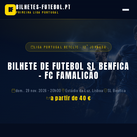
BILHETES-FUTEBOL.PT
BF
PRIMEIRA LIGA PORTUGAL
Saltar
para
o
conteúdo
ª
LIGA PORTUGAL BETCLIC · 12
JORNADA
BILHETE DE FUTEBOL SL BENFICA
– FC FAMALICÃO
dom.. 29 nov. 2026 - 20h00
Estádio da Luz, Lisboa
SL Benfica
a partir de 40 €