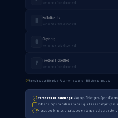
Nenhuma oferta disponível
Hellotickets
H
Nenhuma oferta disponível
Gigsberg
G
Nenhuma oferta disponível
FootballTicketNet
F
Nenhuma oferta disponível
Parceiros certificados · Pagamento seguro · Bilhetes garantidos
Parceiros de confiança
: Viagogo, Ticketgum, SportsEvents3
Todos os jogos do calendário da Ligue 1 e das competições e
Preços dos bilhetes atualizados em tempo real para obter o 