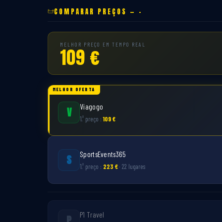
COMPARAR PREÇOS — -
MELHOR PREÇO EM TEMPO REAL
109 €
MELHOR OFERTA
Viagogo
V
º
1.
preço :
109 €
SportsEvents365
S
º
1.
preço :
223 €
· 22 lugares
P1 Travel
P