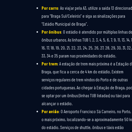
Por carro
: Ao viajar pela A3, utilize a saída 13 direciona
para “Braga Sul/Celeirós” e siga as sinalizações para
“Estádio Municipal de Braga”.
Por ônibus
: O estádio é atendido por múltiplas linhas d
ônibus urbanos. As linhas TUB 1, 2, 3, 4, 5, 6, 7, 9, 11, 13, 14, 
16, 17, 18, 19, 20, 21, 22, 23, 24, 25, 26, 27, 28, 29, 30, 31, 32,
33, 34 e 35 param nas proximidades do estádio.
Por trem
: A estação de trem mais próxima é a Estação 
Braga, que fica a cerca de 4 km do estádio. Existem
serviços regulares de trem vindos do Porto e de outras
cidades portuguesas. Ao chegar à Estação de Braga, po
se optar por um ônibus (linhas TUB listadas) ou táxi para
alcançar o estádio.
Por avião
: O Aeroporto Francisco Sá Carneiro, no Porto,
o mais próximo, localizando-se a aproximadamente 50 
do estádio. Serviços de shuttle, ônibus e táxis estão