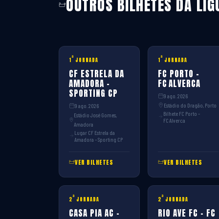
OUTROS BILHETES DA LIG
ª
ª
1
JORNADA
1
JORNADA
CF ESTRELA DA
FC PORTO –
AMADORA –
FC ALVERCA
SPORTING CP
9 ago. 2026
Estádio do Dragão, Porto
9 ago. 2026
Bilhete FC Porto –
Estádio José Gomes,
FC Alverca
Amadora
Lugar CF Estrela da
Amadora – Sporting CP
VER BILHETES
VER BILHETES
ª
ª
2
JORNADA
2
JORNADA
CASA PIA AC –
RIO AVE FC – FC