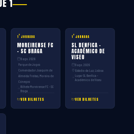
UE 1
ª
ª
1
JORNADA
1
JORNADA
MOREIRENSE FC
SL BENFICA –
– SC BRAGA
ACADÉMICO DE
VISEU
9 ago. 2026
Parque de Jogos
9 ago. 2026
Comendador Joaquim de
Estádio da Luz, Lisboa
Lugar SL Benfica –
Almeida Freitas, Moreira de
Académico de Viseu
Cónegos
Bilhete Moreirense FC – SC
Braga
VER BILHETES
VER BILHETES