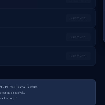
INDISPONÍVEL
INDISPONÍVEL
INDISPONÍVEL
65, P1 Travel, FootballTicketNet.
uropeias disponíveis.
melhor preço !