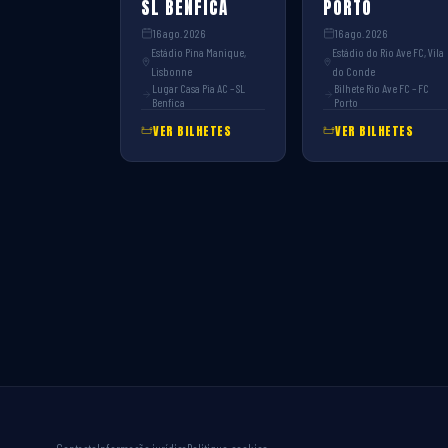
SL BENFICA
PORTO
16 ago. 2026
16 ago. 2026
Estádio Pina Manique,
Estádio do Rio Ave FC, Vila
Lisbonne
do Conde
Lugar Casa Pia AC – SL
Bilhete Rio Ave FC – FC
Benfica
Porto
VER BILHETES
VER BILHETES