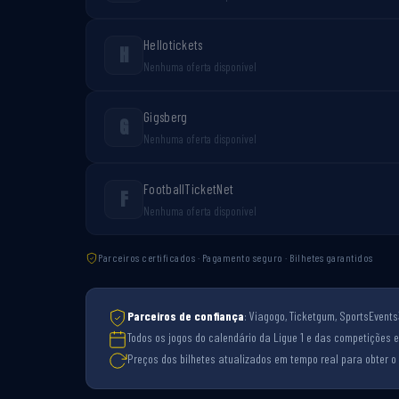
Hellotickets
H
Nenhuma oferta disponível
Gigsberg
G
Nenhuma oferta disponível
FootballTicketNet
F
Nenhuma oferta disponível
Parceiros certificados · Pagamento seguro · Bilhetes garantidos
Parceiros de confiança
: Viagogo, Ticketgum, SportsEvents3
Todos os jogos do calendário da Ligue 1 e das competições e
Preços dos bilhetes atualizados em tempo real para obter o 