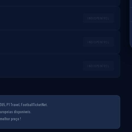
INDISPONÍVEL
INDISPONÍVEL
INDISPONÍVEL
65, P1 Travel, FootballTicketNet.
uropeias disponíveis.
melhor preço !