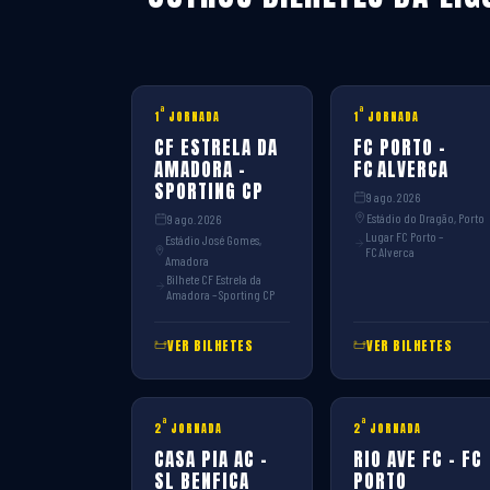
ª
ª
1
JORNADA
1
JORNADA
CF ESTRELA DA
FC PORTO –
AMADORA –
FC ALVERCA
SPORTING CP
9 ago. 2026
Estádio do Dragão, Porto
9 ago. 2026
Lugar FC Porto –
Estádio José Gomes,
FC Alverca
Amadora
Bilhete CF Estrela da
Amadora – Sporting CP
VER BILHETES
VER BILHETES
ª
ª
2
JORNADA
2
JORNADA
CASA PIA AC –
RIO AVE FC – FC
SL BENFICA
PORTO