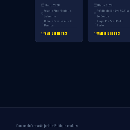
16 ago. 2026
16 ago. 2026
Estádio Pina Manique,
Estádio do Rio Ave FC, Vila
Lisbonne
do Conde
Bilhete Casa Pia AC – SL
Lugar Rio Ave FC – FC
Benfica
Porto
VER BILHETES
VER BILHETES
Contacto
Informação jurídica
Politique cookies