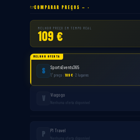
COMPARAR PREÇOS — -
MELHOR PREÇO EM TEMPO REAL
109 €
MELHOR OFERTA
SportsEvents365
S
º
1.
preço :
109 €
· 2 lugares
Viagogo
V
Nenhuma oferta disponível
P1 Travel
P
Nenhuma oferta disponível