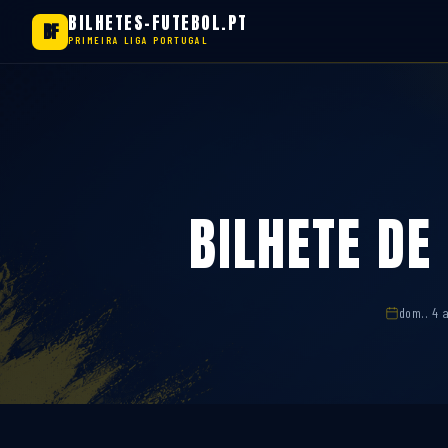
BILHETES-FUTEBOL.PT
BF
PRIMEIRA LIGA PORTUGAL
Saltar
para
o
conteúdo
BILHETE DE
dom.. 4 