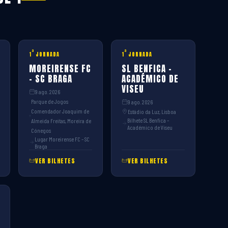
ª
ª
1
JORNADA
1
JORNADA
MOREIRENSE FC
SL BENFICA –
– SC BRAGA
ACADÉMICO DE
VISEU
9 ago. 2026
Parque de Jogos
9 ago. 2026
Comendador Joaquim de
Estádio da Luz, Lisboa
Bilhete SL Benfica –
Almeida Freitas, Moreira de
Académico de Viseu
Cónegos
Lugar Moreirense FC – SC
Braga
VER BILHETES
VER BILHETES