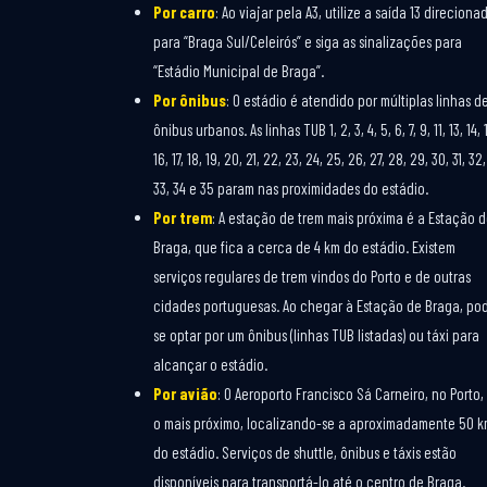
Por carro
: Ao viajar pela A3, utilize a saída 13 direciona
para “Braga Sul/Celeirós” e siga as sinalizações para
“Estádio Municipal de Braga”.
Por ônibus
: O estádio é atendido por múltiplas linhas d
ônibus urbanos. As linhas TUB 1, 2, 3, 4, 5, 6, 7, 9, 11, 13, 14, 
16, 17, 18, 19, 20, 21, 22, 23, 24, 25, 26, 27, 28, 29, 30, 31, 32,
33, 34 e 35 param nas proximidades do estádio.
Por trem
: A estação de trem mais próxima é a Estação 
Braga, que fica a cerca de 4 km do estádio. Existem
serviços regulares de trem vindos do Porto e de outras
cidades portuguesas. Ao chegar à Estação de Braga, po
se optar por um ônibus (linhas TUB listadas) ou táxi para
alcançar o estádio.
Por avião
: O Aeroporto Francisco Sá Carneiro, no Porto,
o mais próximo, localizando-se a aproximadamente 50 
do estádio. Serviços de shuttle, ônibus e táxis estão
disponíveis para transportá-lo até o centro de Braga.