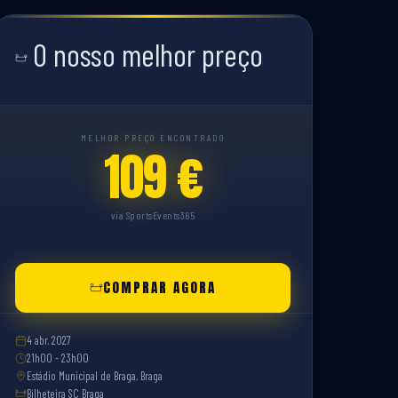
O nosso melhor preço
MELHOR PREÇO ENCONTRADO
109 €
via SportsEvents365
COMPRAR AGORA
4 abr. 2027
21h00 - 23h00
Estádio Municipal de Braga, Braga
Bilheteira SC Braga