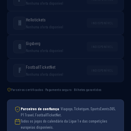
Nenhuma oferta disponível
Hellotickets
H
INDISPONÍVEL
Nenhuma oferta disponível
Gigsberg
G
INDISPONÍVEL
Nenhuma oferta disponível
FootballTicketNet
F
INDISPONÍVEL
Nenhuma oferta disponível
Parceiros certificados · Pagamento seguro · Bilhetes garantidos
Parceiros de confiança
: Viagogo, Ticketgum, SportsEvents365,
P1 Travel, FootballTicketNet.
Todos os jogos do calendário da Ligue 1 e das competições
europeias disponíveis.