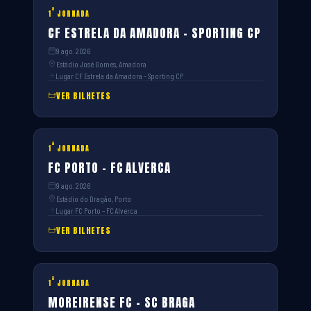
ª
1
JORNADA
CF ESTRELA DA AMADORA – SPORTING CP
9 ago. 2026
Estádio José Gomes, Amadora
Lugar CF Estrela da Amadora – Sporting CP
VER BILHETES
ª
1
JORNADA
FC PORTO – FC ALVERCA
9 ago. 2026
Estádio do Dragão, Porto
Lugar FC Porto – FC Alverca
VER BILHETES
ª
1
JORNADA
MOREIRENSE FC – SC BRAGA