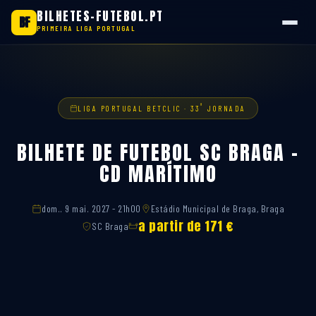
BILHETES-FUTEBOL.PT
BF
PRIMEIRA LIGA PORTUGAL
Saltar
para
o
conteúdo
ª
LIGA PORTUGAL BETCLIC · 33
JORNADA
BILHETE DE FUTEBOL SC BRAGA –
CD MARÍTIMO
dom.. 9 mai. 2027 - 21h00
Estádio Municipal de Braga, Braga
a partir de 171 €
SC Braga