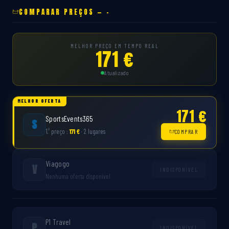
COMPARAR PREÇOS — -
MELHOR PREÇO EM TEMPO REAL
171 €
Atualizado
MELHOR OFERTA
171 €
SportsEvents365
S
º
1.
preço :
171 €
· 2 lugares
COMPRAR
Viagogo
V
INDISPONÍVEL
Nenhuma oferta disponível
P1 Travel
P
INDISPONÍVEL