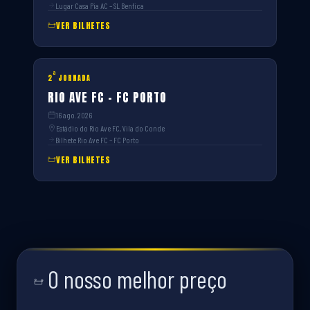
Lugar Casa Pia AC – SL Benfica
VER BILHETES
ª
2
JORNADA
RIO AVE FC – FC PORTO
16 ago. 2026
Estádio do Rio Ave FC, Vila do Conde
Bilhete Rio Ave FC – FC Porto
VER BILHETES
O nosso melhor preço