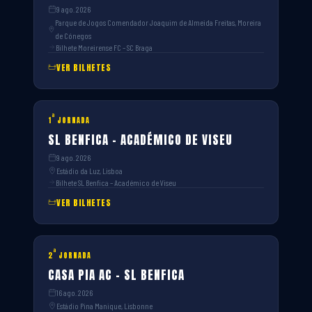
9 ago. 2026
Parque de Jogos Comendador Joaquim de Almeida Freitas, Moreira
de Cónegos
Bilhete Moreirense FC – SC Braga
VER BILHETES
ª
1
JORNADA
SL BENFICA – ACADÉMICO DE VISEU
9 ago. 2026
Estádio da Luz, Lisboa
Bilhete SL Benfica – Académico de Viseu
VER BILHETES
ª
2
JORNADA
CASA PIA AC – SL BENFICA
16 ago. 2026
Estádio Pina Manique, Lisbonne