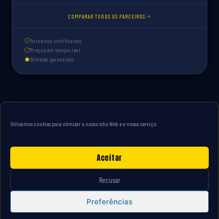
COMPARAR TODOS OS PARCEIROS
Parceiros certificados
Preços em tempo real
Bilhetes garantidos
Utilizamos cookies para otimizar o nosso sítio Web e o nosso serviço.
Aceitar
Recusar
Contacto
Informação jurídica
Politique cookies
Preferências
© 2026 Bilhetes-Futebol.Pt.