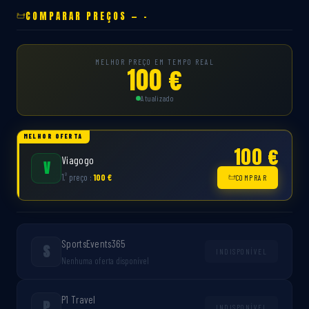
COMPARAR PREÇOS — -
MELHOR PREÇO EM TEMPO REAL
100 €
Atualizado
MELHOR OFERTA
100 €
Viagogo
V
º
1.
preço :
100 €
COMPRAR
SportsEvents365
S
INDISPONÍVEL
Nenhuma oferta disponível
P1 Travel
P
INDISPONÍVEL