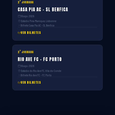
ª
2
JORNADA
CASA PIA AC – SL BENFICA
16 ago. 2026
Estádio Pina Manique, Lisbonne
Bilhete Casa Pia AC – SL Benfica
VER BILHETES
ª
2
JORNADA
RIO AVE FC – FC PORTO
16 ago. 2026
Estádio do Rio Ave FC, Vila do Conde
Bilhete Rio Ave FC – FC Porto
VER BILHETES