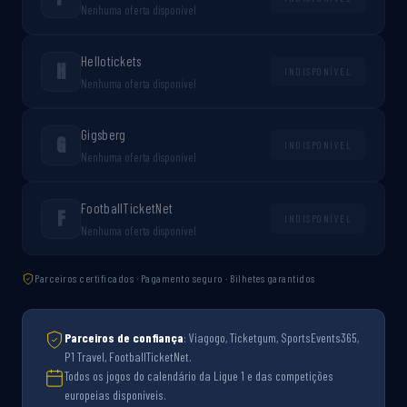
Nenhuma oferta disponível
Hellotickets
H
INDISPONÍVEL
Nenhuma oferta disponível
Gigsberg
G
INDISPONÍVEL
Nenhuma oferta disponível
FootballTicketNet
F
INDISPONÍVEL
Nenhuma oferta disponível
Parceiros certificados · Pagamento seguro · Bilhetes garantidos
Parceiros de confiança
: Viagogo, Ticketgum, SportsEvents365,
P1 Travel, FootballTicketNet.
Todos os jogos do calendário da Ligue 1 e das competições
europeias disponíveis.