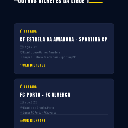
OUTROS BILHETES DA LIGUE 1
ª
1
JORNADA
CF ESTRELA DA AMADORA – SPORTING CP
9 ago. 2026
Estádio José Gomes, Amadora
Lugar CF Estrela da Amadora – Sporting CP
VER BILHETES
ª
1
JORNADA
FC PORTO – FC ALVERCA
9 ago. 2026
Estádio do Dragão, Porto
Lugar FC Porto – FC Alverca
VER BILHETES