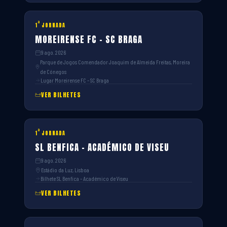
ª
1
JORNADA
MOREIRENSE FC – SC BRAGA
9 ago. 2026
Parque de Jogos Comendador Joaquim de Almeida Freitas, Moreira
de Cónegos
Lugar Moreirense FC – SC Braga
VER BILHETES
ª
1
JORNADA
SL BENFICA – ACADÉMICO DE VISEU
9 ago. 2026
Estádio da Luz, Lisboa
Bilhete SL Benfica – Académico de Viseu
VER BILHETES