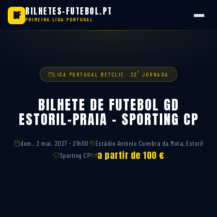
BILHETES-FUTEBOL.PT
BF
PRIMEIRA LIGA PORTUGAL
Saltar
para
o
conteúdo
ª
LIGA PORTUGAL BETCLIC · 32
JORNADA
BILHETE DE FUTEBOL GD
ESTORIL-PRAIA – SPORTING CP
dom.. 2 mai. 2027 - 21h00
Estádio António Coimbra da Mota, Estoril
a partir de 100 €
Sporting CP