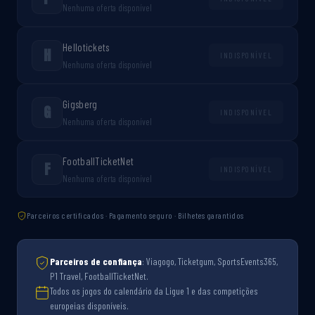
Nenhuma oferta disponível
Hellotickets
H
INDISPONÍVEL
Nenhuma oferta disponível
Gigsberg
G
INDISPONÍVEL
Nenhuma oferta disponível
FootballTicketNet
F
INDISPONÍVEL
Nenhuma oferta disponível
Parceiros certificados · Pagamento seguro · Bilhetes garantidos
Parceiros de confiança
: Viagogo, Ticketgum, SportsEvents365,
P1 Travel, FootballTicketNet.
Todos os jogos do calendário da Ligue 1 e das competições
europeias disponíveis.