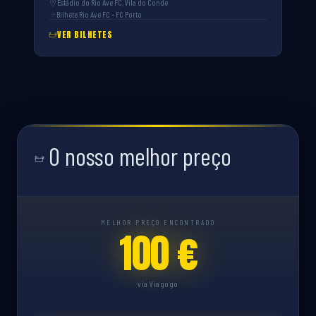
Estádio do Rio Ave FC, Vila do Conde
Bilhete Rio Ave FC – FC Porto
VER BILHETES
O nosso melhor preço
MELHOR PREÇO ENCONTRADO
100 €
via Viagogo