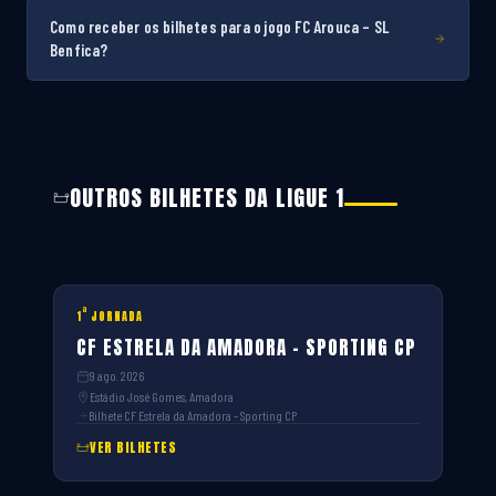
Como receber os bilhetes para o jogo FC Arouca – SL
Benfica?
OUTROS BILHETES DA LIGUE 1
ª
1
JORNADA
CF ESTRELA DA AMADORA – SPORTING CP
9 ago. 2026
Estádio José Gomes, Amadora
Bilhete CF Estrela da Amadora – Sporting CP
VER BILHETES