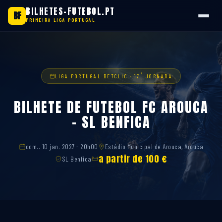
BILHETES-FUTEBOL.PT
BF
PRIMEIRA LIGA PORTUGAL
Saltar
para
o
conteúdo
ª
LIGA PORTUGAL BETCLIC · 17
JORNADA
BILHETE DE FUTEBOL FC AROUCA
– SL BENFICA
dom.. 10 jan. 2027 - 20h00
Estádio Municipal de Arouca, Arouca
a partir de 100 €
SL Benfica