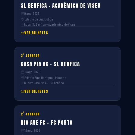
SL BENFICA – ACADÉMICO DE VISEU
9 ago. 2026
Estádio da Luz, Lisboa
Lugar SL Benfica – Académico de Viseu
VER BILHETES
ª
2
JORNADA
CASA PIA AC – SL BENFICA
16 ago. 2026
Estádio Pina Manique, Lisbonne
Bilhete Casa Pia AC – SL Benfica
VER BILHETES
ª
2
JORNADA
RIO AVE FC – FC PORTO
16 ago. 2026