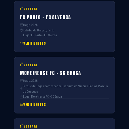
ª
1
JORNADA
FC PORTO – FC ALVERCA
9 ago. 2026
Estádio do Dragão, Porto
Lugar FC Porto – FC Alverca
VER BILHETES
ª
1
JORNADA
MOREIRENSE FC – SC BRAGA
9 ago. 2026
Parque de Jogos Comendador Joaquim de Almeida Freitas, Moreira
de Cónegos
Lugar Moreirense FC – SC Braga
VER BILHETES
ª
1
JORNADA