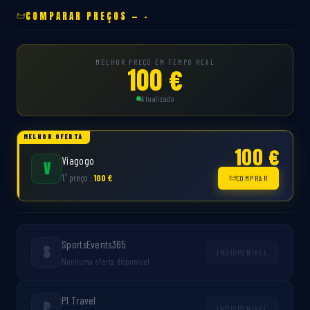
COMPARAR PREÇOS — -
MELHOR PREÇO EM TEMPO REAL
100 €
Atualizado
MELHOR OFERTA
100 €
Viagogo
V
º
1.
preço :
100 €
COMPRAR
SportsEvents365
S
INDISPONÍVEL
Nenhuma oferta disponível
P1 Travel
P
INDISPONÍVEL