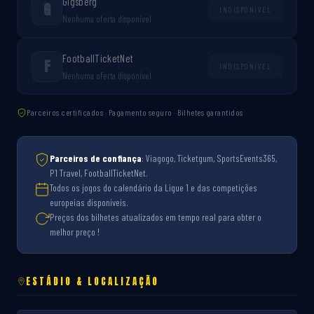
Gigsberg
G
INDISPONÍVEL
Nenhuma oferta disponível
FootballTicketNet
F
INDISPONÍVEL
Nenhuma oferta disponível
Parceiros certificados · Pagamento seguro · Bilhetes garantidos
Parceiros de confiança
: Viagogo, Ticketgum, SportsEvents365,
P1 Travel, FootballTicketNet.
Todos os jogos do calendário da Ligue 1 e das competições
europeias disponíveis.
Preços dos bilhetes atualizados em tempo real para obter o
melhor preço !
ESTÁDIO & LOCALIZAÇÃO