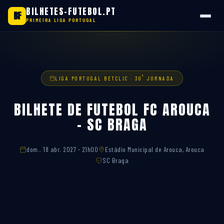
BILHETES-FUTEBOL.PT
BF
PRIMEIRA LIGA PORTUGAL
Saltar
para
o
conteúdo
ª
LIGA PORTUGAL BETCLIC · 30
JORNADA
BILHETE DE FUTEBOL FC AROUCA
– SC BRAGA
dom.. 18 abr. 2027 - 21h00
Estádio Municipal de Arouca, Arouca
SC Braga