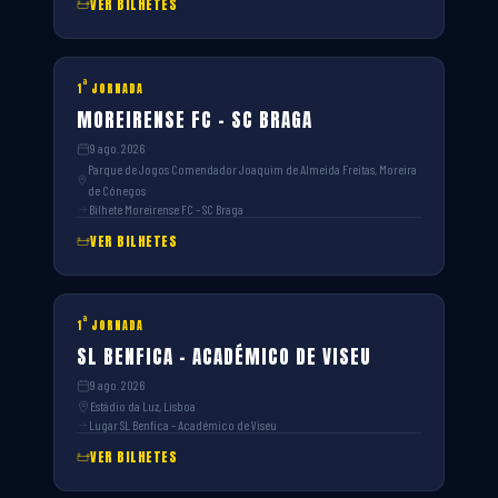
VER BILHETES
ª
1
JORNADA
MOREIRENSE FC – SC BRAGA
9 ago. 2026
Parque de Jogos Comendador Joaquim de Almeida Freitas, Moreira
de Cónegos
Bilhete Moreirense FC – SC Braga
VER BILHETES
ª
1
JORNADA
SL BENFICA – ACADÉMICO DE VISEU
9 ago. 2026
Estádio da Luz, Lisboa
Lugar SL Benfica – Académico de Viseu
VER BILHETES