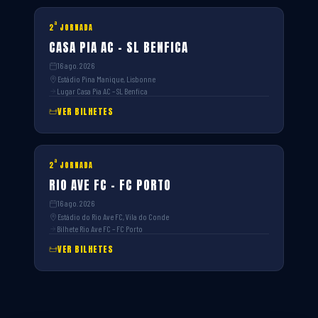
ª
2
JORNADA
CASA PIA AC – SL BENFICA
16 ago. 2026
Estádio Pina Manique, Lisbonne
Lugar Casa Pia AC – SL Benfica
VER BILHETES
ª
2
JORNADA
RIO AVE FC – FC PORTO
16 ago. 2026
Estádio do Rio Ave FC, Vila do Conde
Bilhete Rio Ave FC – FC Porto
VER BILHETES