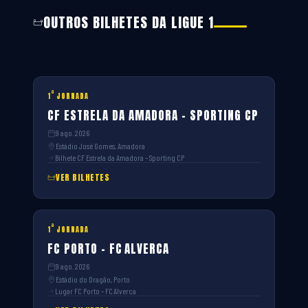
OUTROS BILHETES DA LIGUE 1
ª
1
JORNADA
CF ESTRELA DA AMADORA – SPORTING CP
9 ago. 2026
Estádio José Gomes, Amadora
Bilhete CF Estrela da Amadora – Sporting CP
VER BILHETES
ª
1
JORNADA
FC PORTO – FC ALVERCA
9 ago. 2026
Estádio do Dragão, Porto
Lugar FC Porto – FC Alverca