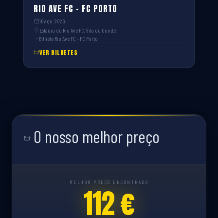
RIO AVE FC – FC PORTO
16 ago. 2026
Estádio do Rio Ave FC, Vila do Conde
Bilhete Rio Ave FC – FC Porto
VER BILHETES
O nosso melhor preço
MELHOR PREÇO ENCONTRADO
112 €