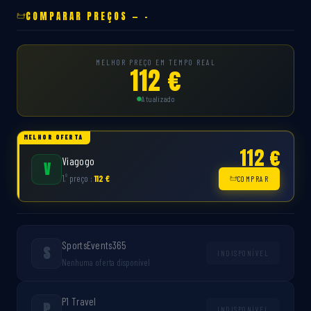
COMPARAR PREÇOS — -
MELHOR PREÇO EM TEMPO REAL
112 €
Atualizado
MELHOR OFERTA
112 €
Viagogo
V
º
1.
preço :
112 €
COMPRAR
SportsEvents365
S
INDISPONÍVEL
Nenhuma oferta disponível
P1 Travel
P
INDISPONÍVEL