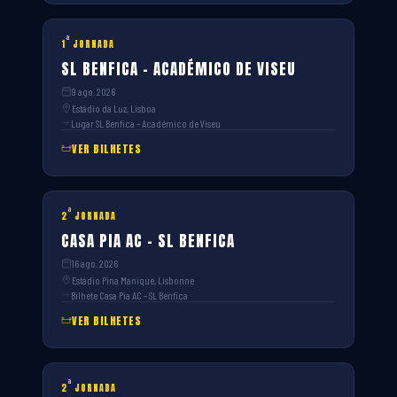
ª
1
JORNADA
SL BENFICA – ACADÉMICO DE VISEU
9 ago. 2026
Estádio da Luz, Lisboa
Lugar SL Benfica – Académico de Viseu
VER BILHETES
ª
2
JORNADA
CASA PIA AC – SL BENFICA
16 ago. 2026
Estádio Pina Manique, Lisbonne
Bilhete Casa Pia AC – SL Benfica
VER BILHETES
ª
2
JORNADA