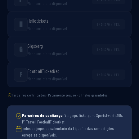
Nenhuma oferta disponível
Hellotickets
H
INDISPONÍVEL
Nenhuma oferta disponível
Gigsberg
G
INDISPONÍVEL
Nenhuma oferta disponível
FootballTicketNet
F
INDISPONÍVEL
Nenhuma oferta disponível
Parceiros certificados · Pagamento seguro · Bilhetes garantidos
Parceiros de confiança
: Viagogo, Ticketgum, SportsEvents365,
P1 Travel, FootballTicketNet.
Todos os jogos do calendário da Ligue 1 e das competições
europeias disponíveis.