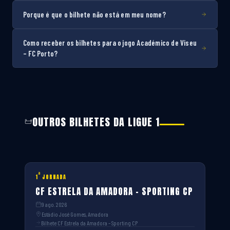
Porque é que o bilhete não está em meu nome?
Como receber os bilhetes para o jogo Académico de Viseu
– FC Porto?
OUTROS BILHETES DA LIGUE 1
ª
1
JORNADA
CF ESTRELA DA AMADORA – SPORTING CP
9 ago. 2026
Estádio José Gomes, Amadora
Bilhete CF Estrela da Amadora – Sporting CP