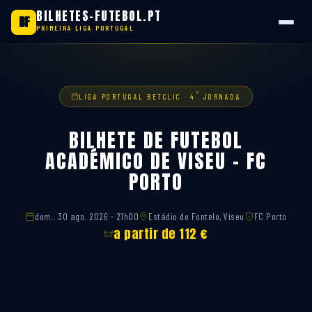
BILHETES-FUTEBOL.PT
BF
PRIMEIRA LIGA PORTUGAL
Saltar
para
o
ª
LIGA PORTUGAL BETCLIC · 4
JORNADA
conteúdo
BILHETE DE FUTEBOL
ACADÉMICO DE VISEU – FC
PORTO
dom.. 30 ago. 2026 - 21h00
Estádio do Fontelo, Viseu
FC Porto
a partir de 112 €