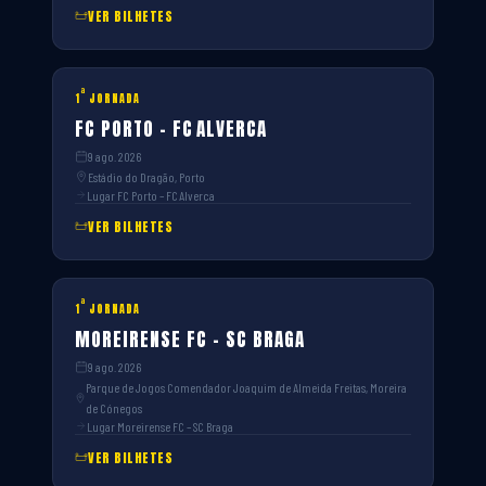
VER BILHETES
ª
1
JORNADA
FC PORTO – FC ALVERCA
9 ago. 2026
Estádio do Dragão, Porto
Lugar FC Porto – FC Alverca
VER BILHETES
ª
1
JORNADA
MOREIRENSE FC – SC BRAGA
9 ago. 2026
Parque de Jogos Comendador Joaquim de Almeida Freitas, Moreira
de Cónegos
Lugar Moreirense FC – SC Braga
VER BILHETES