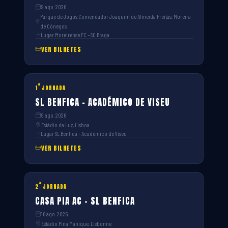
9 ago. 2026
Parque de Jogos Comendador Joaquim de Almeida Freitas, Moreira
de Cónegos
Lugar Moreirense FC – SC Braga
VER BILHETES
ª
1
JORNADA
SL BENFICA – ACADÉMICO DE VISEU
9 ago. 2026
Estádio da Luz, Lisboa
Lugar SL Benfica – Académico de Viseu
VER BILHETES
ª
2
JORNADA
CASA PIA AC – SL BENFICA
16 ago. 2026
Estádio Pina Manique, Lisbonne