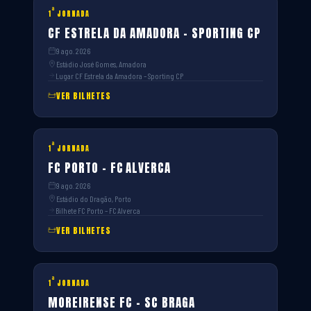
ª
1
JORNADA
CF ESTRELA DA AMADORA – SPORTING CP
9 ago. 2026
Estádio José Gomes, Amadora
Lugar CF Estrela da Amadora – Sporting CP
VER BILHETES
ª
1
JORNADA
FC PORTO – FC ALVERCA
9 ago. 2026
Estádio do Dragão, Porto
Bilhete FC Porto – FC Alverca
VER BILHETES
ª
1
JORNADA
MOREIRENSE FC – SC BRAGA