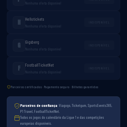
Nenhuma oferta disponível
Hellotickets
H
INDISPONÍVEL
Nenhuma oferta disponível
Gigsberg
G
INDISPONÍVEL
Nenhuma oferta disponível
FootballTicketNet
F
INDISPONÍVEL
Nenhuma oferta disponível
Parceiros certificados · Pagamento seguro · Bilhetes garantidos
Parceiros de confiança
: Viagogo, Ticketgum, SportsEvents365,
P1 Travel, FootballTicketNet.
Todos os jogos do calendário da Ligue 1 e das competições
europeias disponíveis.