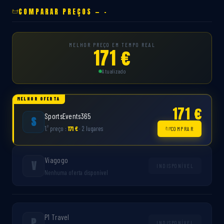
COMPARAR PREÇOS — -
MELHOR PREÇO EM TEMPO REAL
171 €
Atualizado
MELHOR OFERTA
171 €
SportsEvents365
S
º
1.
preço :
171 €
· 2 lugares
COMPRAR
Viagogo
V
INDISPONÍVEL
Nenhuma oferta disponível
P1 Travel
P
INDISPONÍVEL