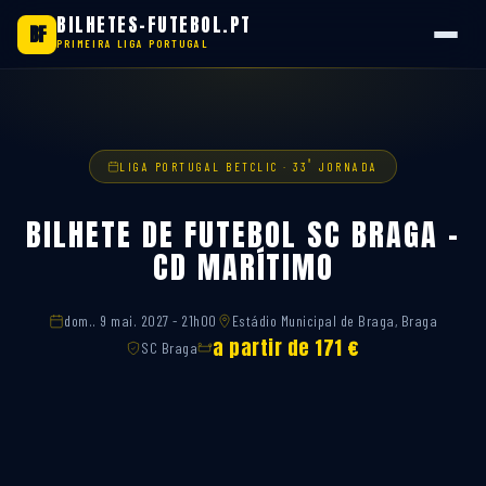
BILHETES-FUTEBOL.PT
BF
PRIMEIRA LIGA PORTUGAL
Saltar
para
o
conteúdo
ª
LIGA PORTUGAL BETCLIC · 33
JORNADA
BILHETE DE FUTEBOL SC BRAGA –
CD MARÍTIMO
dom.. 9 mai. 2027 - 21h00
Estádio Municipal de Braga, Braga
a partir de 171 €
SC Braga