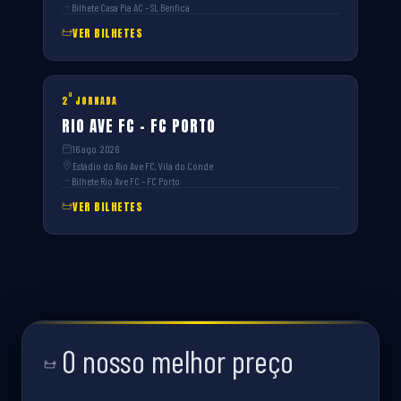
Bilhete Casa Pia AC – SL Benfica
VER BILHETES
ª
2
JORNADA
RIO AVE FC – FC PORTO
16 ago. 2026
Estádio do Rio Ave FC, Vila do Conde
Bilhete Rio Ave FC – FC Porto
VER BILHETES
O nosso melhor preço